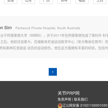
云南
山东
广西
吉林
福建
江西
on Sim
Parkwynd Private Hospital, South Australia
Sim毕业于阿德莱德大学（MBBS），并于2011年在阿德莱德完成了骨科外 
 之后，他前往加拿大，在福勒肯尼迪运动医学中心（安大略省伦敦市）完
界和奥林匹克级运 动员的运动损伤，他在这方面拥有丰富的经验，包括作
认的专业外科
1
关节PRP网
免责声明
|
联系我们
辽公网安备 2102110200103