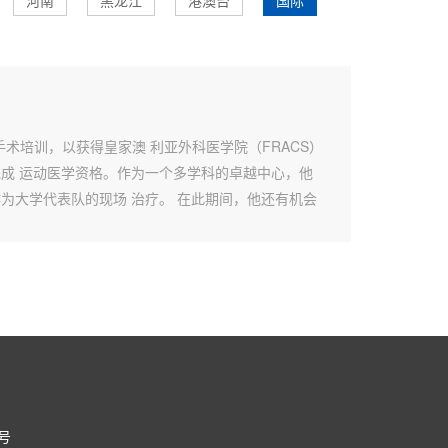
河南
黑龙江
港澳台
国际
科手术培训，以获得皇家澳 利亚外科医学院（FRACS）
成 运动医学资格。作为一个多学科的卓越中心，他
为大学代表队的现场 治疗。 在此期间，他还有机会
0号