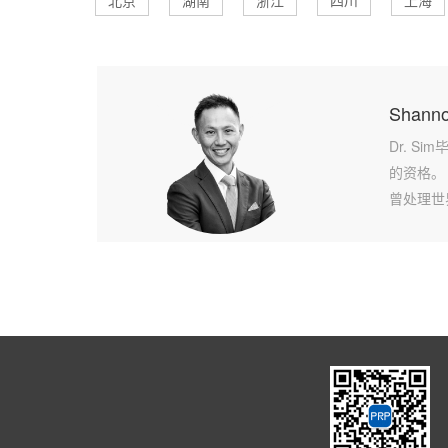
北京
湖南
浙江
四川
上海
Shann
Dr. 
的资格。
曾处理世
与国际公