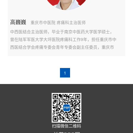
高巍巍
重庆市中医院 疼痛科主治医师
中西医结合主治医师，毕业于南京中医药大学医学硕士，
曾在陆军军医大学大坪医院疼痛科工作9年，担任重庆市中
西医结合学会疼痛专委会青年专委会副主任委员，重庆市
疼痛专委会青年委员，重庆市针刀专委会委员，重庆市中
医药学会疼痛专委会委员。擅长于颈肩腰腿痛及全身关节
疼痛（如膝骨关节炎、肩周围炎、踝关节炎）等慢性软组
1
织疾病的诊断，并熟练掌握超声可视化的靶点精准介入治
疗，发表文章10余篇，参与《疼痛超声诊断图谱》的
扫描微信二维码