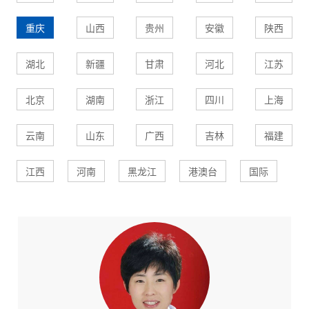
重庆
山西
贵州
安徽
陕西
湖北
新疆
甘肃
河北
江苏
北京
湖南
浙江
四川
上海
云南
山东
广西
吉林
福建
江西
河南
黑龙江
港澳台
国际