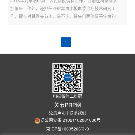
2013年到阜阳市第二人民医院骨科工作，目前在科室除参
加临床工作外，还担任PRP富血小板血浆治疗技术研究工
作，擅长对骨性关节炎、骨不连、骨头创面修复等疾病的
诊治。
1
扫描微信二维码
关节PRP网
免责声明
|
联系我们
辽公网安备 21021102001030号
京ICP备10005206号-9