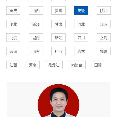
重庆
山西
贵州
安徽
陕西
湖北
新疆
甘肃
河北
江苏
北京
湖南
浙江
四川
上海
云南
山东
广西
吉林
福建
江西
河南
黑龙江
港澳台
国际