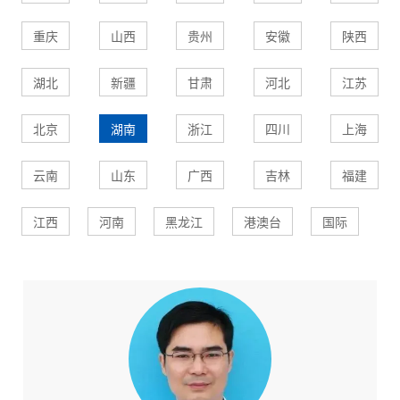
重庆
山西
贵州
安徽
陕西
湖北
新疆
甘肃
河北
江苏
北京
湖南
浙江
四川
上海
云南
山东
广西
吉林
福建
江西
河南
黑龙江
港澳台
国际