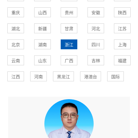
重庆
山西
贵州
安徽
陕西
湖北
新疆
甘肃
河北
江苏
北京
湖南
浙江
四川
上海
云南
山东
广西
吉林
福建
江西
河南
黑龙江
港澳台
国际